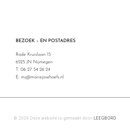
BEZOEK – EN POSTADRES
Rode Kruislaan 15
6525 JN Nijmegen
T: 06 27 54 26 24
E: mj@mariejosehoefs.nl
© 2026 Deze website is gemaakt door
LEEGBORD